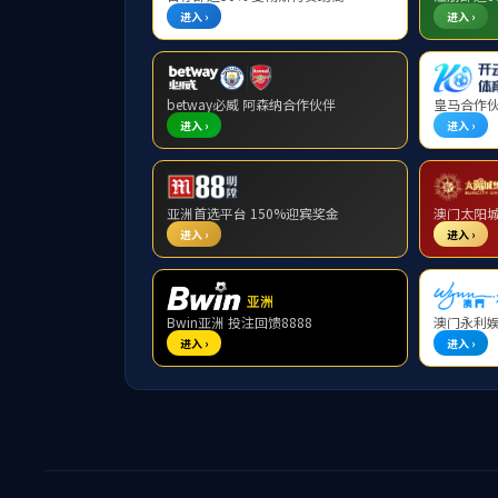
tyc5997
机遇与挑战，t
集团要闻
图
根据
料智