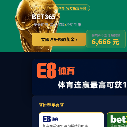
首页
tyc5997太阳集团首页 · 概况
tyc59
tyc5997太阳集团首页 · 人才